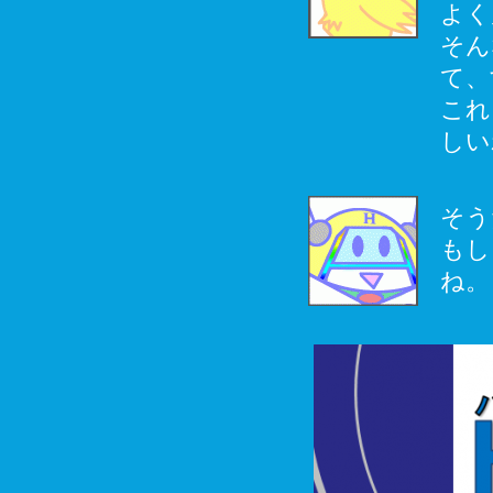
よく
そん
て、
これ
しい
そう
もし
ね