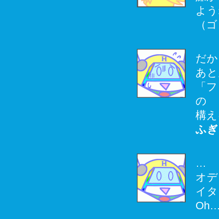
よう
（ゴ
だか
あと
「フ
の
構え
ふぎ
…
オデ
イタ
Oh