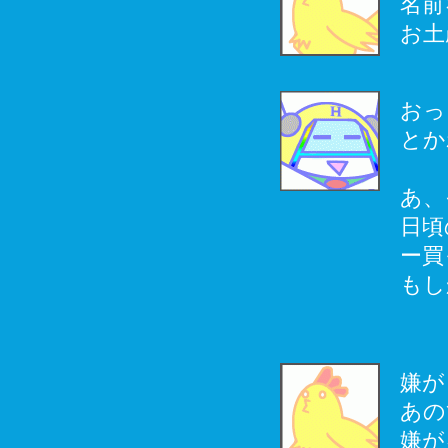
名前
お土
おっ
とか
あ、
日頃
ー買
もし
嫌が
あの
嫌が