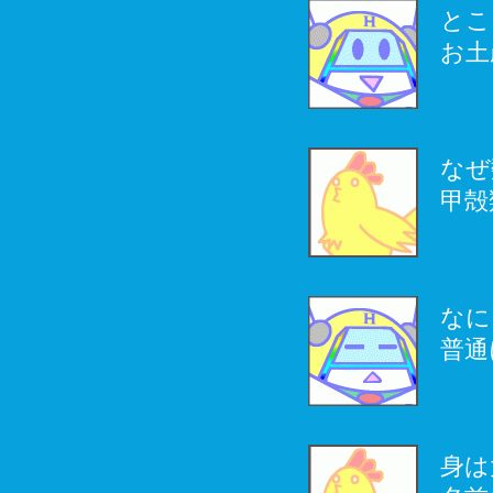
とこ
お土
なぜ
甲殻
なに
普通
身は