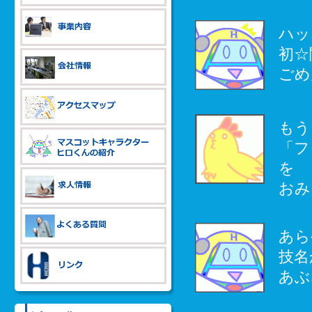
ハッ
初☆
ごめ
もう
「フ
を
おみ
あら
技名
あぶ