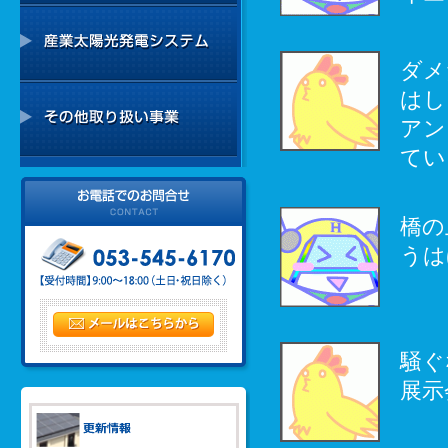
ダメ
はし
アン
てい
橋の
うは
騒ぐ
展示